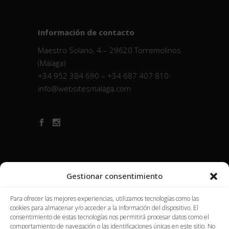
Información de contacto
Maestro Solano, 4 – 29620 Torremolinos
(Málaga)
+34 952 384 690 – +34 687 407 810
info@websitesmalaga.com
Gestionar consentimiento
Para ofrecer las mejores experiencias, utilizamos tecnologías como las
cookies para almacenar y/o acceder a la información del dispositivo. El
consentimiento de estas tecnologías nos permitirá procesar datos como el
comportamiento de navegación o las identificaciones únicas en este sitio. No