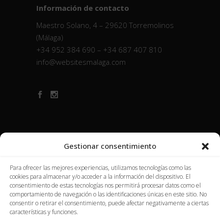
Información de contacto
Maestro Solano, 4 – 29620 Torremolinos
(Málaga)
+34 952 384 690 – +34 687 407 810
info@websitesmalaga.com
Gestionar consentimiento
Para ofrecer las mejores experiencias, utilizamos tecnologías como las
cookies para almacenar y/o acceder a la información del dispositivo. El
consentimiento de estas tecnologías nos permitirá procesar datos como el
comportamiento de navegación o las identificaciones únicas en este sitio. No
consentir o retirar el consentimiento, puede afectar negativamente a ciertas
características y funciones.
Websites Málaga, S.L.. All Right Reserved